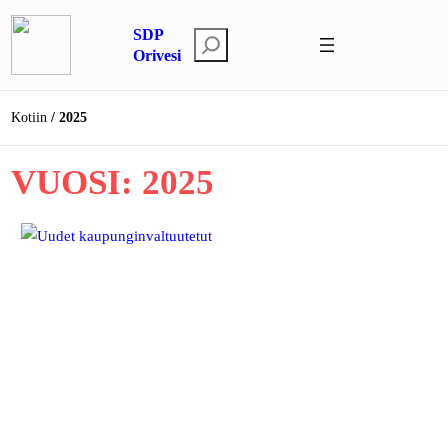
Siirry
SDP
sisältöön
E
Orivesi
t
s
Kotiin
2025
i
VUOSI:
2025