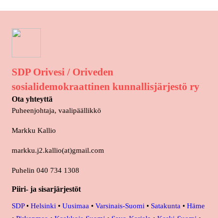
SDP Orivesi / Oriveden
sosialidemokraattinen kunnallisjärjestö ry
Ota yhteyttä
Puheenjohtaja, vaalipäällikkö
Markku Kallio
markku.j2.kallio(at)gmail.com
Puhelin 040 734 1308
Piiri- ja sisarjärjestöt
SDP
•
Helsinki
•
Uusimaa
•
Varsinais-Suomi
•
Satakunta
•
Häme