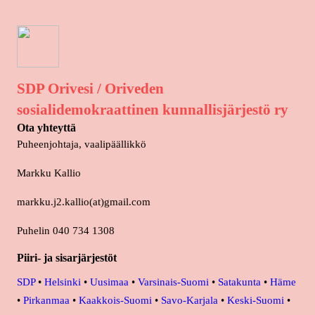
SDP Orivesi / Oriveden
sosialidemokraattinen kunnallisjärjestö ry
Ota yhteyttä
Puheenjohtaja, vaalipäällikkö
Markku Kallio
markku.j2.kallio(at)gmail.com
Puhelin 040 734 1308
Piiri- ja sisarjärjestöt
SDP
•
Helsinki
•
Uusimaa
•
Varsinais-Suomi
•
Satakunta
•
Häme
•
Pirkanmaa
•
Kaakkois-Suomi
•
Savo-Karjala
•
Keski-Suomi
•