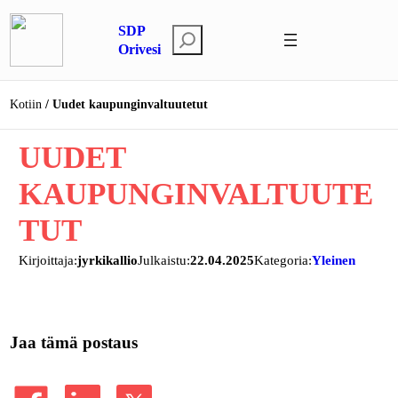
Siirry
SDP
sisältöön
E
Orivesi
t
s
Kotiin
Uudet kaupunginvaltuutetut
i
UUDET
KAUPUNGINVALTUUTE
TUT
Kirjoittaja:
jyrkikallio
Julkaistu:
22.04.2025
Kategoria:
Yleinen
Jaa tämä postaus